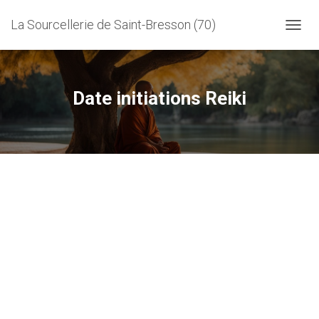
La Sourcellerie de Saint-Bresson (70)
D
É
P
L
I
Date initiations Reiki
E
R
L
A
N
A
V
I
G
A
T
I
O
N