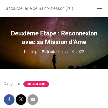
La Sourcellerie de Saint-Bresson (70)
D
É
P
L
I
Deuxième Etape : Reconnexion
E
R
avec sa Mission d’Ame
L
A
Publié par
Patrick
le
janvier 3, 2022
N
A
V
I
G
A
T
Catégories :
ENSEIGNEMENT
I
O
N