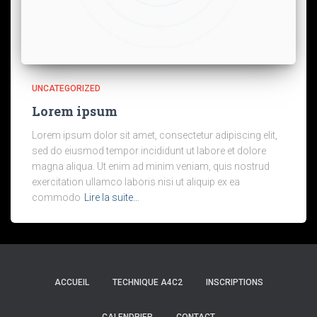
UNCATEGORIZED
Lorem ipsum
Lorem ipsum dolor sit amet, consectetur adipiscing elit,
sed do eiusmod tempor incididunt ut labore et dolore
magna aliqua. Ut enim ad minim veniam, quis nostrud
exercitation ullamco laboris nisi ut aliquip ex ea
commodo
Lire la suite…
ACCUEIL
TECHNIQUE A4C2
INSCRIPTIONS