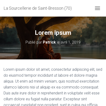
La Sourcellerie de Saint-Bresson (70)
D
É
P
L
I
Lorem ipsum
E
R
Publié par
Patrick
le
avril 1, 2019
L
A
N
A
V
I
Lorem ipsum dolor sit amet, consectetur adipiscing elit, sed
G
do eiusmod tempor incididunt ut labore et dolore magna
A
T
aliqua. Ut enim ad minim veniam, quis nostrud exercitation
I
ullamco laboris nisi ut aliquip ex ea commodo consequat.
O
Duis aute irure dolor in reprehenderit in voluptate velit esse
N
cillum dolore eu fugiat nulla pariatur. Excepteur sint
occaecat cupidatat non proident, sunt in culpa qui officia