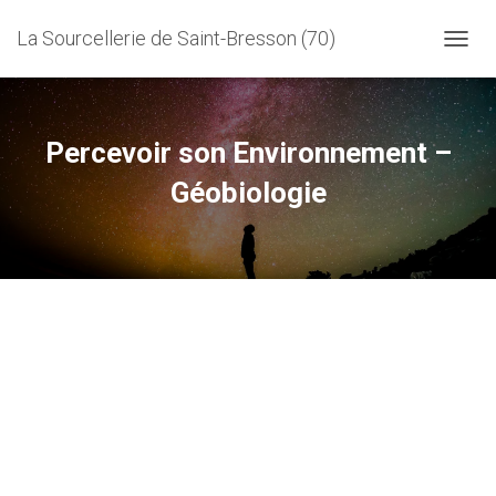
La Sourcellerie de Saint-Bresson (70)
D
É
P
L
I
Percevoir son Environnement –
E
R
Géobiologie
L
A
N
A
V
I
G
A
T
I
O
N