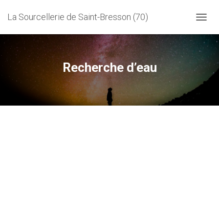
La Sourcellerie de Saint-Bresson (70)
D
É
P
L
I
Recherche d’eau
E
R
L
A
N
A
V
I
G
A
T
I
O
N